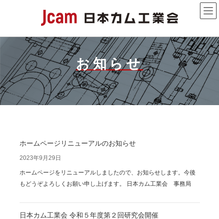
コ
ナ
ン
ビ
テ
ゲ
ン
ー
ツ
シ
へ
ョ
お知らせ
ス
ン
キ
に
ッ
移
プ
動
ホームページリニューアルのお知らせ
2023年9月29日
ホームページをリニューアルしましたので、お知らせします。今後
もどうぞよろしくお願い申し上げます。 日本カム工業会 事務局
日本カム工業会 令和５年度第２回研究会開催