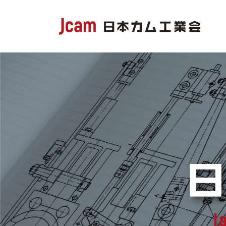
コ
ナ
ン
ビ
テ
ゲ
ン
ー
ツ
シ
へ
ョ
ス
ン
キ
に
ッ
移
プ
動